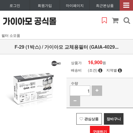
로그인
회원가입
마이페이지
최근본상품
필터 소모품
F-29 (1박스) / 가이아모 교체용필터 (GAIA-4029...
16,900
상품가
원
배송비
(조건)
지역별
수량
관심상품
장바구니
구매하기