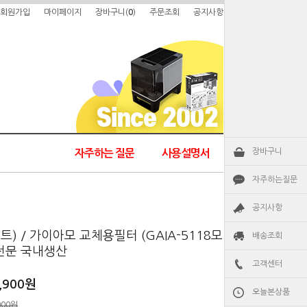
회원가입
마이페이지
장바구니(
0
)
주문조회
공지사항
장바구니
자주하는 질문
사용설명서
자주하는질문
공지사항
2세트) / 가이아모 교체용필터 (GAIA-5118모
배송조회
 전문 국내생산
고객센터
,900
원
오늘본상품
000원