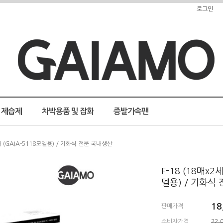
로그인
제습제
차박용품 및 잡화
증발가속팬
터 (GAIA-5118모델용) / 기화식 전문 국내생산
F-18 (18매x
델용) / 기화식
18
판매가격
소비자가격
22,