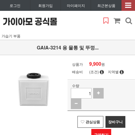
로그인
회원가입
마이페이지
최근본상품
가습기 부품
GAIA-3214 용 물통 및 뚜껑...
9,900
상품가
원
배송비
(조건)
지역별
수량
관심상품
장바구니
구매하기