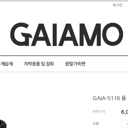
로그인
제습제
차박용품 및 잡화
증발가속팬
GAIA-5118 
6,
판매가격
수량