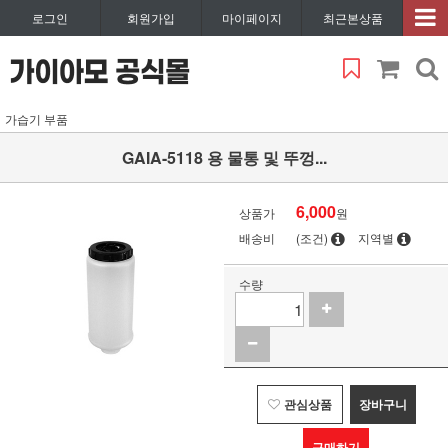
로그인
회원가입
마이페이지
최근본상품
가습기 부품
GAIA-5118 용 물통 및 뚜껑...
6,000
상품가
원
배송비
(조건)
지역별
수량
관심상품
장바구니
구매하기