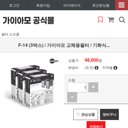
로그인
회원가입
마이페이지
최근본상품
필터 소모품
F-14 (3박스) / 가이아모 교체용필터 / 기화식...
48,000
상품가
원
배송비
(조건)
지역별
수량
관심상품
장바구니
구매하기