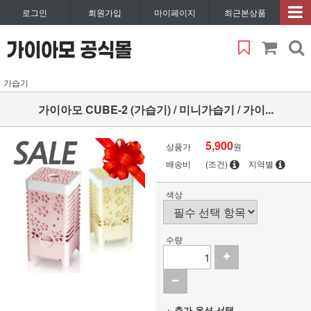
로그인
회원가입
마이페이지
최근본상품
가습기
가이아모 CUBE-2 (가습기) / 미니가습기 / 가이...
5,900
상품가
원
배송비
(조건)
지역별
색상
수량
+ 추가 옵션 선택