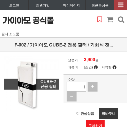
로그인
회원가입
마이페이지
최근본상품
필터 소모품
F-002 / 가이아모 CUBE-2 전용 필터 / 기화식 전...
3,900
상품가
원
배송비
(조건)
지역별
수량
관심상품
장바구니
구매하기