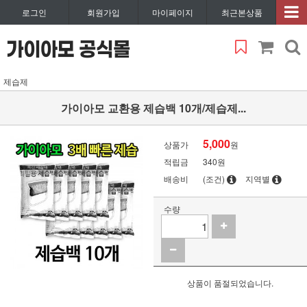
로그인
회원가입
마이페이지
최근본상품
제습제
가이아모 교환용 제습백 10개/제습제...
5,000
상품가
원
적립금
340원
배송비
(조건)
지역별
수량
상품이 품절되었습니다.