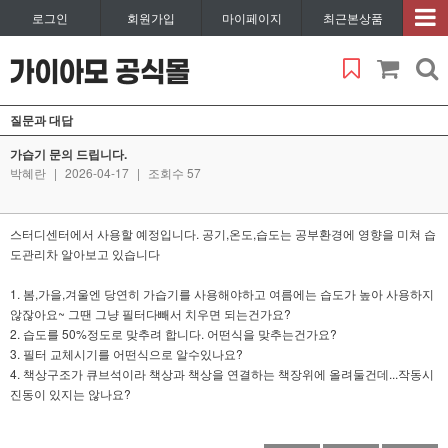
로그인
회원가입
마이페이지
최근본상품
질문과 대답
가습기 문의 드립니다.
박혜란
|
2026-04-17
|
조회수 57
스터디센터에서 사용할 예정입니다. 공기,온도,습도는 공부환경에 영향을 미쳐 습
도관리차 알아보고 있습니다
1. 봄,가을,겨울엔 당연히 가습기를 사용해야하고 여름에는 습도가 높아 사용하지
않잖아요~ 그땐 그냥 필터다빼서 치우면 되는건가요?
2. 습도를 50%정도로 맞추려 합니다. 어떤식을 맞추는건가요?
3. 필터 교체시기를 어떤식으로 알수있나요?
4. 책상구조가 큐브석이라 책상과 책상을 연결하는 책장위에 올려둘건데...작동시
진동이 있지는 않나요?