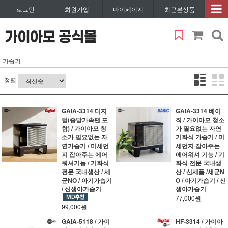
로그인
회원가입
마이페이지
최근본상품
가습기
정렬
GAIA-3314 디지
GAIA-3314 베이
털(증발가속팬 포
직 / 가이아모 청소
함) / 가이아모 청
가 필요없는 자연
소가 필요없는 자
기화식 가습기 / 미
연가습기 / 미세먼
세먼지 잡아주는
지 잡아주는 에어
에어워셔 기능 / 기
워셔기능 / 기화식
화식 전문 국내생
전문 국내생산 / 세
산 / 신제품 /세균N
균NO / 아기가습기
O / 아기가습기 / 신
/ 신생아가습기
생아가습기
77,000원
99,000원
GAIA-5118 / 가이
HF-3314 / 가이아