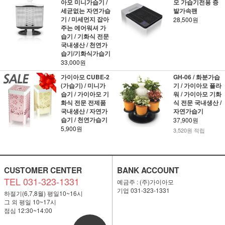
아모 미니가습기 /
모 가습기전용 증
세균없는 자연가습
발가속팬
기 / 미세먼지 잡아
28,500원
주는 에어워셔 가
습기 / 기화식 전문
국내생산 / 천연가
습기/기화식가습기
33,000원
가이아모 CUBE-2
GH-06 / 화분가습
(가습기) / 미니가
기 / 가이아모 플라
습기 / 가이아모 기
워 / 가이아모 기화
화식 전문 전제품
식 전문 국내생산 /
국내생산 / 자연가
자연가습기
습기 / 천연가습기
37,900원
5,900원
3,520원 적립
CUSTOMER CENTER
BANK ACCOUNT
TEL 031-323-1331
예금주 : (주)가이아모
기업 031-323-1331
하절기(6,7,8월) 평일10~16시
그 외 평일 10~17시
점심 12:30~14:00