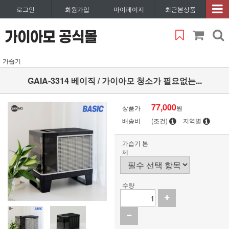
로그인
회원가입
마이페이지
최근본상품
가습기
GAIA-3314 베이직 / 가이아모 청소가 필요없는...
77,000
상품가
원
배송비
(조건)
지역별
가습기 본
체
수량