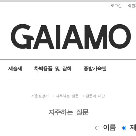
로그인
회원
제습제
차박용품 및 잡화
증발가속팬
사용설명서
자주하는 질문
질문과 대답
자주하는 질문
이름