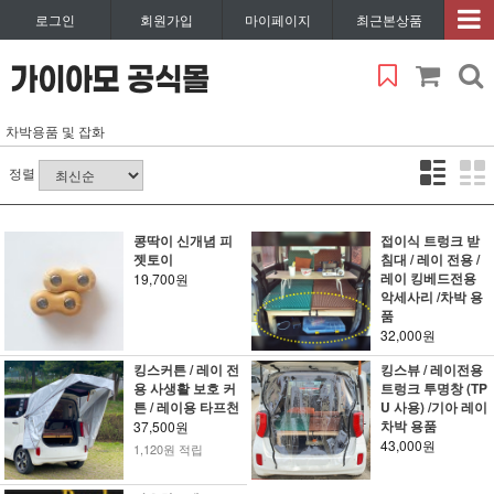
로그인
회원가입
마이페이지
최근본상품
차박용품 및 잡화
정렬
콩딱이 신개념 피
접이식 트렁크 받
젯토이
침대 / 레이 전용 /
레이 킹베드전용
19,700원
악세사리 /차박 용
품
32,000원
킹스커튼 / 레이 전
킹스뷰 / 레이전용
용 사생활 보호 커
트렁크 투명창 (TP
튼 / 레이용 타프천
U 사용) /기아 레이
차박 용품
37,500원
43,000원
1,120원 적립